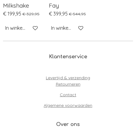
Milkshake
Fay
€ 199,95
€ 399,95
€ 329,95
€ 544,95
In winkelwagen
In winkelwagen
Klantenservice
Levertijd & verzending
Retourneren
Contact
Algemene voorwaarden
Over ons