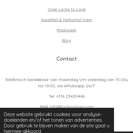
Over Locks to Love
Kwaliteit & herkomst haar
Maatwerk
Blog
Contact
Telefonisch bereikbaar van maandag t/m zaterdag van 15.00u
tot 19.00, via Whatsapp 24/7.
Tel. +316 23420446
Mail:
info@lockstolove.com
KVK-nummer 72748230
Deze website gebruikt cookies voor analyse-
© 2024 - 2026 Locks to Love
doeleinden en/of het tonen van advertenties.
Door gebruik te blijven maken van de site gaat u
hiermee akkoord.