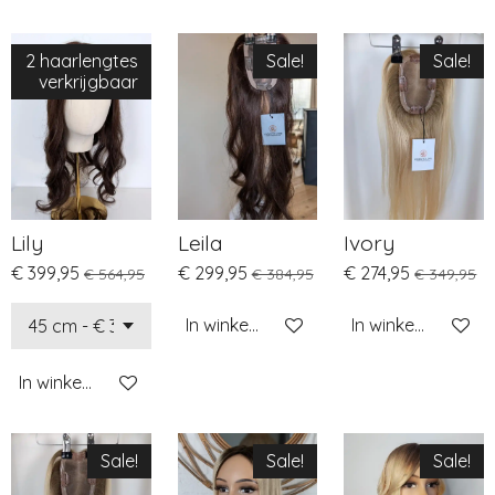
2 haarlengtes
Sale!
Sale!
verkrijgbaar
Lily
Leila
Ivory
€ 399,95
€ 299,95
€ 274,95
€ 564,95
€ 384,95
€ 349,95
In winkelwagen
In winkelwagen
In winkelwagen
Sale!
Sale!
Sale!