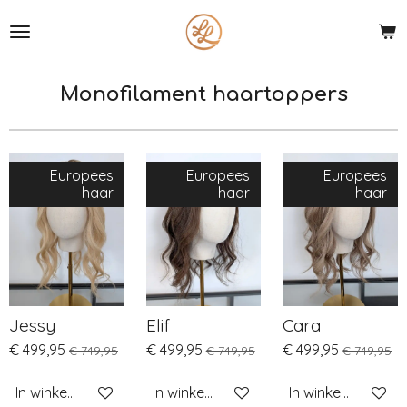
Ga
direct
naar
de
Monofilament haartoppers
hoofdinhoud
Europees
Europees
Europees
haar
haar
haar
Jessy
Elif
Cara
€ 499,95
€ 499,95
€ 499,95
€ 749,95
€ 749,95
€ 749,95
In winkelwagen
In winkelwagen
In winkelwagen