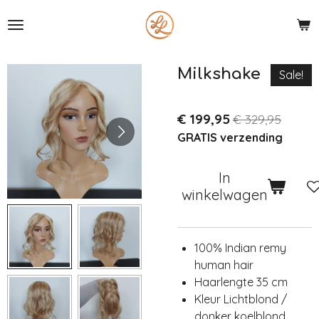
Ga
direct
naar
de
Milkshake
Sale!
hoofdinhoud
€ 199,95
€ 329,95
GRATIS verzending
In
winkelwagen
100% Indian remy
human hair
Haarlengte 35 cm
Kleur Lichtblond /
donker koelblond