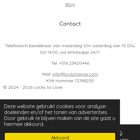
Blog
Contact
Telefonisch bereikbaar van maandag t/m zaterdag van 15.00u
tot 19.00, via Whatsapp 24/7.
Tel. +316 23420446
Mail:
info@lockstolove.com
KVK-nummer 72748230
© 2024 - 2026 Locks to Love
Deze website gebruikt cookies voor analyse-
doeleinden en/of het tonen van advertenties.
Door gebruik te blijven maken van de site gaat u
hiermee akkoord.
Akkoord
E-mailadres
Facebook
WhatsApp