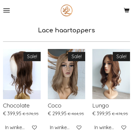
Ga
direct
naar
de
Lace haartoppers
hoofdinhoud
Sale!
Sale!
Sale!
Chocolate
Coco
Lungo
€ 399,95
€ 299,95
€ 399,95
€ 574,95
€ 464,95
€ 474,95
In winkelwagen
In winkelwagen
In winkelwagen