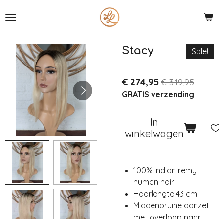
Ga
direct
naar
de
Stacy
Sale!
hoofdinhoud
€ 274,95
€ 349,95
GRATIS verzending
In
winkelwagen
100% Indian remy
human hair
Haarlengte 43 cm
Middenbruine aanzet
met overloop naar