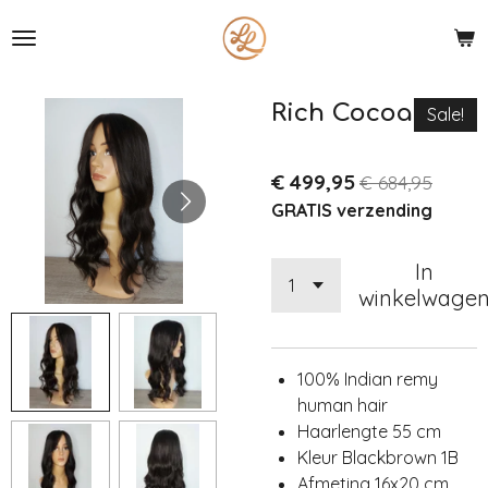
Ga
direct
naar
de
Rich Cocoa
Sale!
hoofdinhoud
€ 499,95
€ 684,95
GRATIS verzending
In
winkelwage
100% Indian remy
human hair
Haarlengte 55 cm
Kleur Blackbrown 1B
Afmeting 16x20 cm